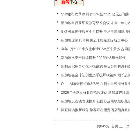
新闻
中心
华侨银行次季净利涨22%至22.21亿元超预期
新加坡举行亚细安教育部长会议 未来一年办A
地铁可靠度连续三个月提升 平均故障间隔增至
新加坡连续13年蝉联全球领先国际航运中心
今年1万6900小六生申请DSA历来最多 占
新加坡水安全持续提升 2025年达历来最佳
新邮政启用自动化分拣设施 每日处理包裹翻倍
新加坡在全球初创生态系统蝉联第四 增长态势
OpenAI承诺投资逾3亿元 在新加坡设海外首
2026年全球良好政府指数评估 新加坡连续
新加坡反洗钱表现提升 获国际反黑钱组织最
樟宜机场推新服务 旅客可在指定酒店预办登
共849篇 首页 上一页