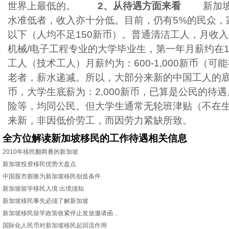
世界上最低的。
2、从待遇方面来看
新加坡本
水准低者，收入亦十分低。目前，仍有5%的民众，家
以下（人均不足150新币）。普通清洁工人，月收入
机械/电子工程专业的大学毕业生，第一年月薪约在1,80
工人（技术工人）月薪约为：600-1,000新币（可
老者，薪水递减。所以，大部分来新的中国工人的底薪为
币，大学生底薪为：2,000新币，已算是公民的待
险等，均同公民。但大学生通常无轮班津贴（不在
来新，非因低价劳工，而因劳力紧缺所致。
全方位解读新加坡移民的工作待遇相关信息
2010年移民翻两番的新加坡
新加坡投资移民优势大盘点
中国股市膨胀为新加坡移民创造条件
新加坡留学移民入境 出境须知
新加坡移民事先必须了解新加坡
新加坡移民留学政策收紧停止发放邀请函…
国际化人民币对新加坡移民起回流作用