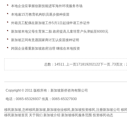
本地企业应掌握创新技能进军海外环境服务市场
本地逾15万教育机构职员逐步接种疫苗
外籍员工配偶在新加坡工作5月1日起须申请工作证件
新加坡本地父母生育第二胎 政府提高儿童培育户头津贴至6000元
新加坡正同有意愿国家商讨互认疫苗接种证明
跨国企业看重新加坡政府治理 继续在本地投资
总数：1451
1..
上一页
17
18
19
20
21
22
下一页
..73
页次：2
Copyright © 2011 版权所有：新加坡新侨咨询有限公司
电话：0065-65326937 传真：0065-65327930
移民新加坡
,
怎样移民新加坡
,
新加坡创业移民
,
新加坡投资移民
,
注册新加坡公司
移
移民新加坡首页
关于我们
新加坡介绍
新加坡移民服务范围
投资移民动态