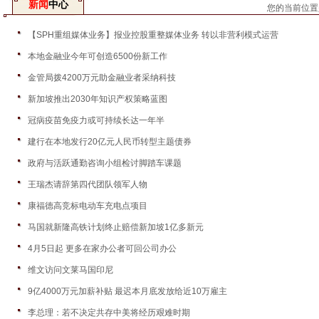
新闻
中心
您的当前位置
【SPH重组媒体业务】报业控股重整媒体业务 转以非营利模式运营
本地金融业今年可创造6500份新工作
金管局拨4200万元助金融业者采纳科技
新加坡推出2030年知识产权策略蓝图
冠病疫苗免疫力或可持续长达一年半
建行在本地发行20亿元人民币转型主题债券
政府与活跃通勤咨询小组检讨脚踏车课题
王瑞杰请辞第四代团队领军人物
康福德高竞标电动车充电点项目
马国就新隆高铁计划终止赔偿新加坡1亿多新元
4月5日起 更多在家办公者可回公司办公
维文访问文莱马国印尼
9亿4000万元加薪补贴 最迟本月底发放给近10万雇主
李总理：若不决定共存中美将经历艰难时期