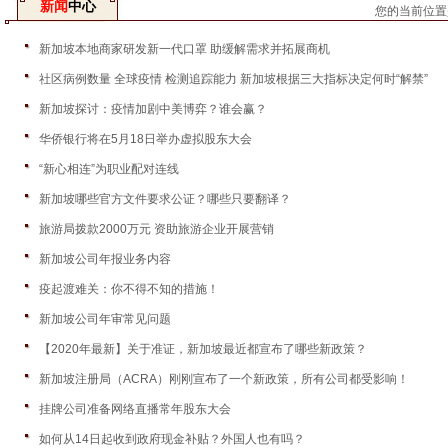
新闻
中心
您的当前位置
新加坡本地商家研发新一代口罩 助缓解需求并拓展商机
社区病例数量 全球疫情 检测追踪能力 新加坡根据三大指标决定何时“解禁”
新加坡探讨：疫情加剧中美博弈？谁会赢？
华侨银行将在5月18日举办虚拟股东大会
“新心相连”为职业配对连线
新加坡哪些官方文件要求公证？哪些只要翻译？
旅游局拨款2000万元 资助旅游企业开展营销
新加坡公司年报业务内容
疫起渡难关：你不得不知的措施！
新加坡公司年审常见问题
【2020年最新】关于准证，新加坡最近都宣布了哪些新政策？
新加坡注册局（ACRA）刚刚宣布了一个新政策，所有公司都受影响！
挂牌公司准备网络直播常年股东大会
如何从14日起收到政府现金补贴？外国人也有吗？